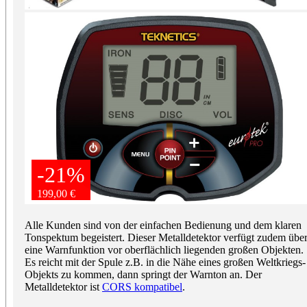
-21%
-21%
199,00 €
199,00 €
Alle Kunden sind von der einfachen Bedienung und dem klaren
Tonspektum begeistert. Dieser Metalldetektor verfügt zudem übe
eine Warnfunktion vor oberflächlich liegenden großen Objekten.
Es reicht mit der Spule z.B. in die Nähe eines großen Weltkriegs-
Objekts zu kommen, dann springt der Warnton an. Der
Metalldetektor ist
CORS kompatibel
.