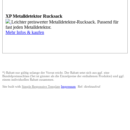
XP Metalldetektor Rucksack
Leichter preiswerter Metalldetektor-Rucksack. Passend für
fast jeden Metalldetektor.
Mehr Infos & kaufen
*) Rabatt nur gültig solange der Vorrat reicht. Der Rabatt setzt sich aus ggf. eine
Bundelpreisnachlass (Set ist günster als die Einzelpreise der enthaltenen Produkte) und ggf.
einem individuellen Rabatt zusammen.
Site built with
Simple Responsive Template
Impressum
Ref: direktaufruf