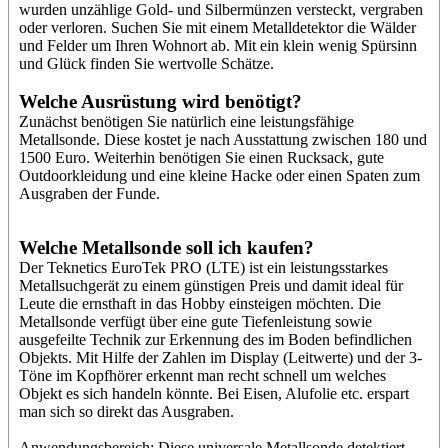
wurden unzählige Gold- und Silbermünzen versteckt, vergraben
oder verloren. Suchen Sie mit einem Metalldetektor die Wälder
und Felder um Ihren Wohnort ab. Mit ein klein wenig Spürsinn
und Glück finden Sie wertvolle Schätze.
Welche Ausrüstung wird benötigt?
Zunächst benötigen Sie natürlich eine leistungsfähige
Metallsonde. Diese kostet je nach Ausstattung zwischen 180 und
1500 Euro. Weiterhin benötigen Sie einen Rucksack, gute
Outdoorkleidung und eine kleine Hacke oder einen Spaten zum
Ausgraben der Funde.
Welche Metallsonde soll ich kaufen?
Der Teknetics EuroTek PRO (LTE) ist ein leistungsstarkes
Metallsuchgerät zu einem günstigen Preis und damit ideal für
Leute die ernsthaft in das Hobby einsteigen möchten. Die
Metallsonde verfügt über eine gute Tiefenleistung sowie
ausgefeilte Technik zur Erkennung des im Boden befindlichen
Objekts. Mit Hilfe der Zahlen im Display (Leitwerte) und der 3-
Töne im Kopfhörer erkennt man recht schnell um welches
Objekt es sich handeln könnte. Bei Eisen, Alufolie etc. erspart
man sich so direkt das Ausgraben.
Anwendungsbereich: Diese universale Metallsonde detektiert