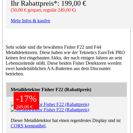
Ihr Rabattpreis*: 199,00 €
(50,00 € gespart, regulär 249,00 €)
Mehr Infos & kaufen
Sehr solide sind die bewährten Fisher F22 und F44
Metalldetektoren. Diese haben wie der Teknetics EuroTek PRO
keinen fest eingebauten Akku, der nach einigen Jahren an sein
Lebenszeitende stößt. Diese beiden Fisher Detektoren werden
zwei handelsüblichen AA-Batterien aus dem Discounter
betrieben.
Metalldetektor Fisher F22 (Rabattpreis)
-17%
-17%
249,00 €
249,00 €
Dieser Metalldetektor hat einen regenfestes Display und ist
CORS kompatibel
.