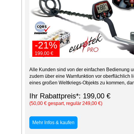
-21%
-21%
199,00 €
199,00 €
Alle Kunden sind von der einfachen Bedienung un
zudem über eine Warnfunktion vor oberflächlich l
eines großen Weltkriegs-Objekts zu kommen, dann
Ihr Rabattpreis*: 199,00 €
(50,00 € gespart, regulär 249,00 €)
Mehr Infos & kaufen