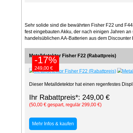
Sehr solide sind die bewährten Fisher F22 und F4
fest eingebauten Akku, der nach einigen Jahren an
handelsüblichen AA-Batterien aus dem Discounter 
Metalldetektor Fisher F22 (Rabattpreis)
-17%
-17%
249,00 €
249,00 €
Dieser Metalldetektor hat einen regenfestes Displ
Ihr Rabattpreis*: 249,00 €
(50,00 € gespart, regulär 299,00 €)
Mehr Infos & kaufen