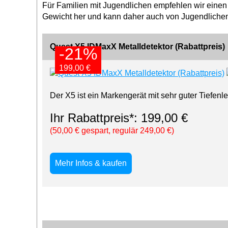
Für Familien mit Jugendlichen empfehlen wir einen
Gewicht her und kann daher auch von Jugendlichen
Quest X5 IDMaxX Metalldetektor (Rabattpreis)
-21%
-21%
199,00 €
199,00 €
Der X5 ist ein Markengerät mit sehr guter Tiefenle
Ihr Rabattpreis*: 199,00 €
(50,00 € gespart, regulär 249,00 €)
Mehr Infos & kaufen