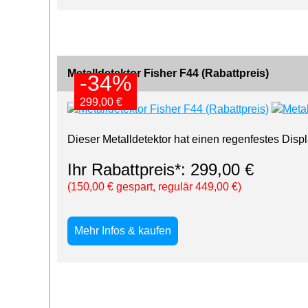
Metalldetektor Fisher F44 (Rabattpreis)
-34%
-34%
299,00 €
299,00 €
Dieser Metalldetektor hat einen regenfestes Disp
Ihr Rabattpreis*: 299,00 €
(150,00 € gespart, regulär 449,00 €)
Mehr Infos & kaufen