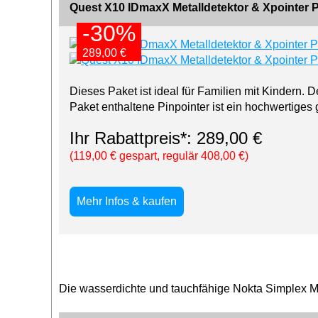
Quest X10 IDmaxX Metalldetektor & Xpointer P
-30%
-30%
289,00 €
289,00 €
Dieses Paket ist ideal für Familien mit Kindern. D
Paket enthaltene Pinpointer ist ein hochwertiges
Ihr Rabattpreis*: 289,00 €
(119,00 € gespart, regulär 408,00 €)
Mehr Infos & kaufen
Die wasserdichte und tauchfähige Nokta Simplex Mo